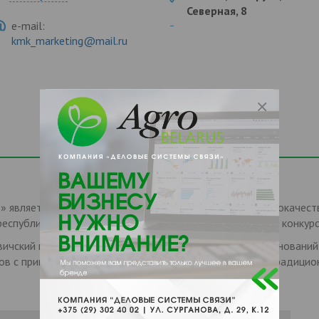
Северная, 8
e-mail:
kmk_marketing@mail.ru
 является одним из крупнейших производителей высококачеств
еспубликанских и международных выставках, ярмарках, конкурс
ичский мясокомбинат» изготавливает около 300 наименований
в с применением современных технологий на основе традицио