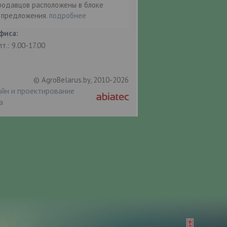
родавцов расположены в блоке
т предложения.
подробнее
фиса:
пт.: 9.00-17.00
© AgroBelarus.by, 2010-2026
йн и проектирование
а