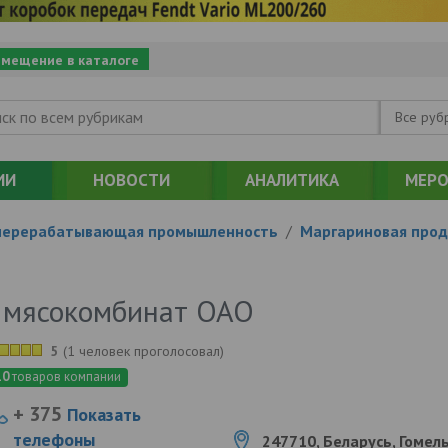
змещение в каталоге
Все руб
ИИ
НОВОСТИ
АНАЛИТИКА
МЕРО
перерабатывающая промышленность
/
Маргариновая прод
 мясокомбинат ОАО
5
(
1 человек проголосовал
)
10
товаров компании
+ 375
Показать
телефоны
247710, Беларусь, Гомель