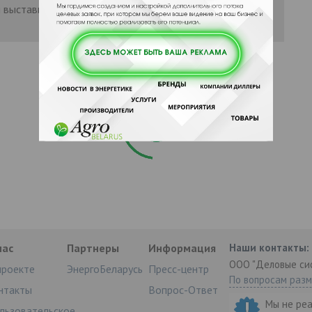
 выставить рейтинг, нужно
Войти
или
нас
Партнеры
Информация
Наши контакты:
ООО "Деловые си
проекте
ЭнергоБеларусь
Пресс-центр
По вопросам раз
нтакты
Вопрос-Ответ
Мы не ре
льзовательское