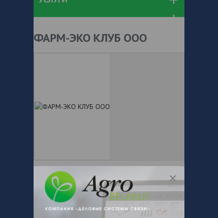
ФАРМ-ЭКО КЛУБ ООО
+ 375
Показать телефоны
e-mail:
a:2:{s:5:"VALUE";a:0:
{}s:11:"DESCRIPTION";a:0:{}}