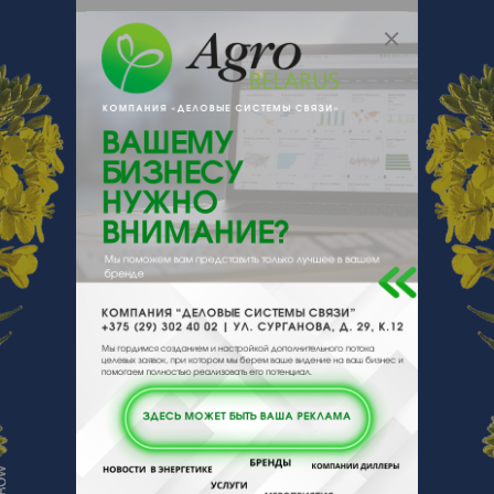
Россия, Смоленская обл., Смоленск,
ул. Смольянинова 15
О нас
Отзывы
Еще
О компании
Предприятиие закупает на постоянной
основе для экспорта в РФ:
-говядина 1,2 кат бык, корова охл., зам
ниже индикатива от 15%
- ЦБ 1,2 кат, несушка охл, зам.ниже
индикатива на 10%
- жир топленый в/с говяжий
- сыр 50-45% скидка свыше 30 %