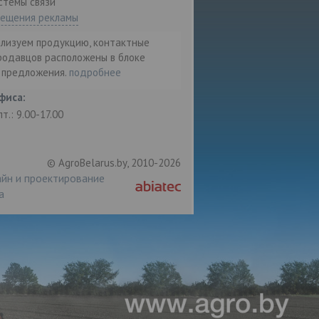
стемы связи"
мещения рекламы
ализуем продукцию, контактные
родавцов расположены в блоке
т предложения.
подробнее
фиса:
пт.: 9.00-17.00
© AgroBelarus.by, 2010-2026
йн и проектирование
а