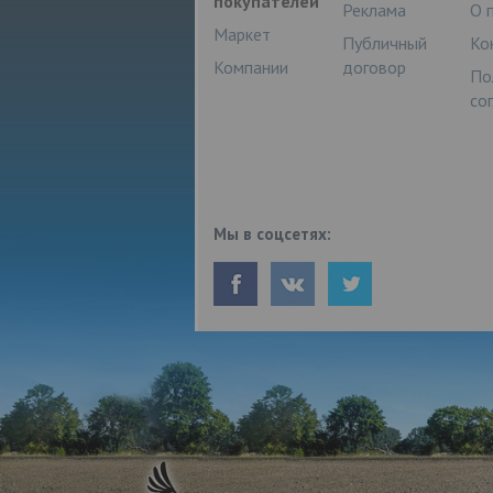
покупателей
Реклама
О 
Маркет
Публичный
Ко
Компании
договор
По
со
Мы в соцсетях: