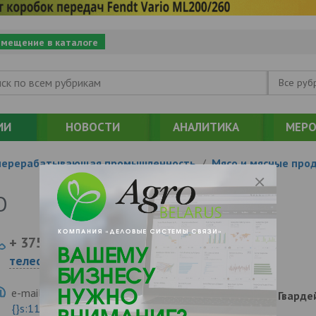
змещение в каталоге
Все руб
ИИ
НОВОСТИ
АНАЛИТИКА
МЕРО
перерабатывающая промышленность
/
Мясо и мясные про
О
+ 375
Показать
телефоны
e-mail:
a:2:{s:5:"VALUE";a:0:
213320, , , , Быхов, Гвард
{}s:11:"DESCRIPTION";a:0:{}}