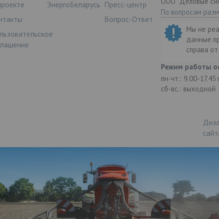
ООО "Деловые си
проекте
ЭнергоБеларусь
Пресс-центр
По вопросам раз
нтакты
Вопрос-Ответ
Мы не ре
льзовательское
данные п
глашение
справа о
Режим работы о
пн-чт.: 9.00-17.45
сб-вс.: выходной
Диза
сайт