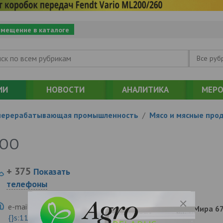
змещение в каталоге
Все руб
ИИ
НОВОСТИ
АНАЛИТИКА
МЕРО
перерабатывающая промышленность
/
Мясо и мясные про
ООО
+ 375
Показать
телефоны
e-mail:
a:2:{s:5:"VALUE";a:0:
213410, , , , Горки, Мира 6
{}s:11:"DESCRIPTION";a:0:{}}