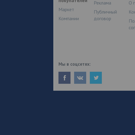
покупателей
Реклама
О 
Маркет
Публичный
Ко
Компании
договор
По
со
Мы в соцсетях: