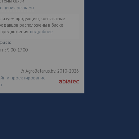
стемы связи"
мещения рекламы
ализуем продукцию, контактные
родавцов расположены в блоке
т предложения.
подробнее
фиса:
пт.: 9.00-17.00
© AgroBelarus.by, 2010-2026
йн и проектирование
а