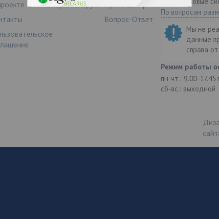
ООО "Деловые си
проекте
ЭнергоБеларусь
Пресс-центр
По вопросам раз
нтакты
Вопрос-Ответ
Мы не ре
льзовательское
данные п
глашение
справа о
Режим работы о
пн-чт.: 9.00-17.45
сб-вс.: выходной
Диза
сайт