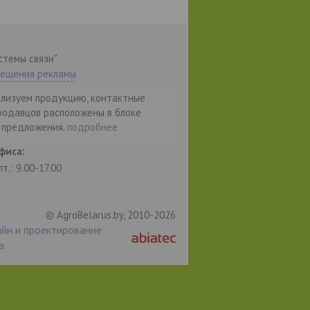
стемы связи"
мещения рекламы
ализуем продукцию, контактные
родавцов расположены в блоке
т предложения.
подробнее
фиса:
пт.: 9.00-17.00
© AgroBelarus.by, 2010-2026
йн и проектирование
а