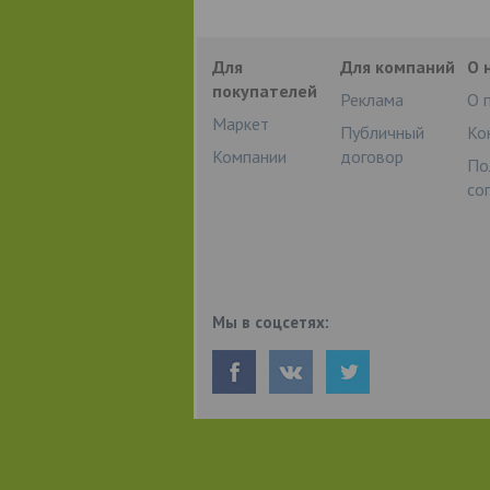
Для
Для компаний
О 
покупателей
Реклама
О 
Маркет
Публичный
Ко
Компании
договор
По
со
Мы в соцсетях: