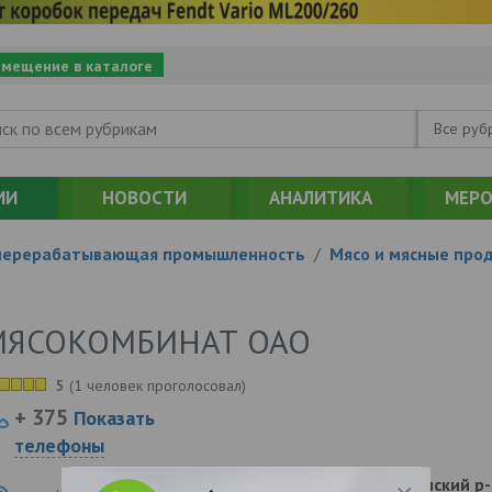
змещение в каталоге
Все руб
ИИ
НОВОСТИ
АНАЛИТИКА
МЕРО
перерабатывающая промышленность
/
Мясо и мясные про
МЯСОКОМБИНАТ ОАО
5
(
1 человек проголосовал
)
+ 375
Показать
телефоны
225880, , , , Кобринский 