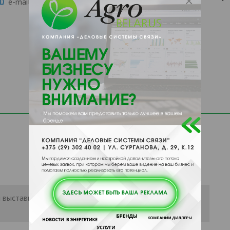
e-mail:
KMK2002@rambler.ru
 выставить рейтинг, нужно
Войти
или