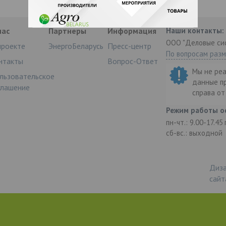
нас
Партнеры
Информация
Наши контакты:
ООО "Деловые си
проекте
ЭнергоБеларусь
Пресс-центр
По вопросам раз
нтакты
Вопрос-Ответ
Мы не ре
льзовательское
данные п
глашение
справа о
Режим работы о
пн-чт.: 9.00-17.45
сб-вс.: выходной
Диза
сайт