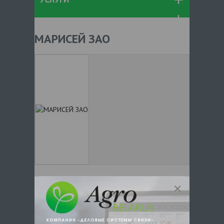
МАРИСЕЙ ЗАО
+ 375
Показать телефоны
e-mail:
a:2:{s:5:"VALUE";a:0:
{}s:11:"DESCRIPTION";a:0:{}}