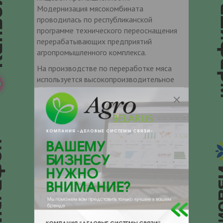
Модернизация мясокомбината
проводилась по республиканской
программе технического переоснащения
перерабатывающих предприятий
агропромышленного комплекса.
На производстве по переработке мяса
используется высокопроизводительное
оборудование из западноевропейских
стран, что дает возможность выпускать
продукцию высокого качества. Поэтому, с
уверенностью можно констатировать:
Ошмянский мясокомбинат — это
стабильное высокотехнологичное
производство, которое отвечает самым
современным требованиям к предприятию
пищевой промышленности.
Продукция ОАО «Ошмянский
мясокомбинат» выпускается и
позиционируется на рынке под