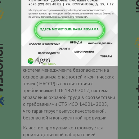
брендом «З павагай да якасцi».
Наша торговая марка целенаправленно
акцентирует традиционность качества и
производства, его богатую историю, опыт
и лучшие традиции.
На предприятии функционируют
сертифицированная: система
менеджмента качества в соответствии с
требованиями СТБ ISO 9001-2009,
система менеджмента безопасности на
основе анализа опасностей и критических
точек ( НАССР) в соответствии с
требованиями СТБ 1470-2012, система
управления охраной труда в соответствии
с требованиями СТБ ИСО 14001- 2005,
что гарантирует выпуск качественной,
безопасной и конкурентной продукции.
Качество продукции контролируется
производственной лабораторией