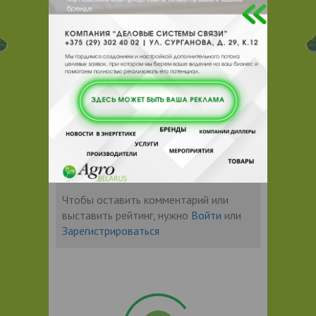
отрасли Республики Беларусь,
специализирующийся на производстве
мяса, колбас, мясных деликатесов,
полуфабрикатов, консервации, консервов
для кошек и собак. Основанный в 1923
году, комбинат прошел долгий и сложный
путь преобразования в стабильное и
современное предприятие.
Отзывы
Чтобы оставить комментарий или
выставить рейтинг, нужно
Войти
или
Зарегистрироваться