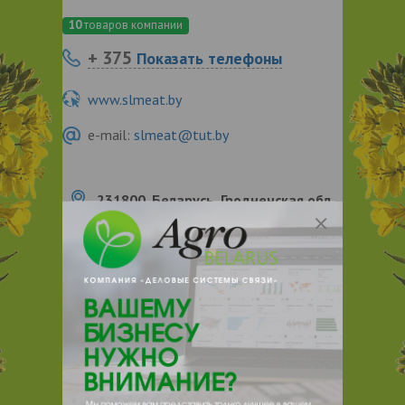
10
товаров компании
+ 375
Показать телефоны
www.slmeat.by
e-mail:
slmeat@tut.by
231800, Беларусь, Гродненская обл.,
Слоним, ул. Чкалова, д. 35
О нас
Отзывы
Еще
О компании
ОАО «Слонимский мясокомбинат» — один
из лидеров мясоперерабатывающей