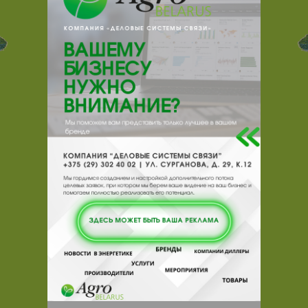
Ассортимент мясной продукции
производимой ОАО «Слуцкий
мясокомбинат» представлен следующими
видами:
мясо говядины и свинины;
колбасные изделия;
мясные полуфабрикаты;
жир говяжий и свиной пищевой;
шкуры говяжьи и свиные
мокросоленые;
консервы мясные и
мясорастительные.
Широкий ассортимент продукции ОАО
«Слуцкий мясокомбинат» постоянно
обновляется новыми видами.
Каждый продукт в линейке колбас и
мясных деликатесов от ОАО «Слуцкий
мясокомбинат» — это маленький шедевр