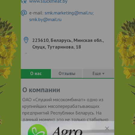
www.sluckmeat.by
e-mail:
smk.marketing@mail.ru;
smk.by@mail.ru
223610, Беларусь, Минская обл.,
Слуцк, Тутаринова, 18
О нас
Отзывы
Еще
О компании
ОАО «Слуцкий мясокомбинат» одно из
крупнейших мясоперерабатывающих
предприятий Республики Беларусь. На
данный момент это не только стабильно
развивающийся агрохолдинг, но и
обновлённое современное предприятие.