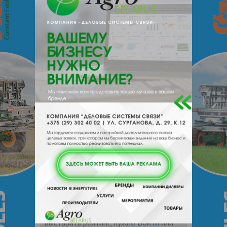
e-mail:
volvolmeat@tut.by;
market@volmk.by
231900, , , , Волковыск, Октябрьская
151
О нас
Отзывы
Еще
О компании
Отзывы
Чтобы оставить комментарий или
выставить рейтинг, нужно
Войти
или