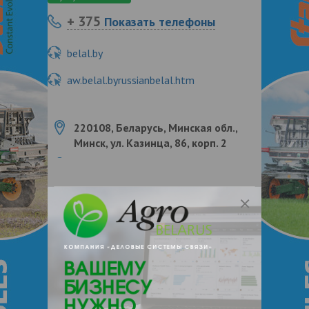
+ 375
Показать телефоны
belal.by
aw.belal.byrussianbelal.htm
220108, Беларусь, Минская обл.,
Минск, ул. Казинца, 86, корп. 2
О нас
Отзывы
Еще
О компании
Белорусская сельскохозяйственная
библиотека (БелСХБ) – национальный
информационный центр по сельскому
хозяйству, лесному хозяйству, пищевой