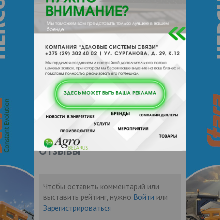
промышленности, питанию,
продовольствию. Информационные
ресурсы БелСХБ по аграрной тематике
состоят из международных, зарубежных и
национальных баз данных и фонда
документов. Доступ к информационным
ресурсам возможен через on-line каталог
(
http://catalog.belal.by/
) , сайт
(
http://belal.by/
) с перечнем баз данных,
навигатором АгроWeb Беларусь. Работает
служба электронной доставки
документов.
Отзывы
Чтобы оставить комментарий или
выставить рейтинг, нужно
Войти
или
Зарегистрироваться