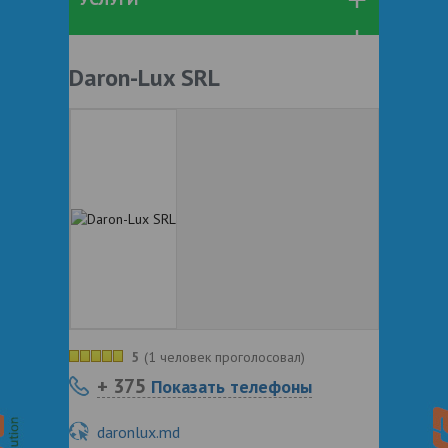
Daron-Lux SRL
5
(
1 человек проголосовал
)
+ 375
Показать телефоны
daronlux.md