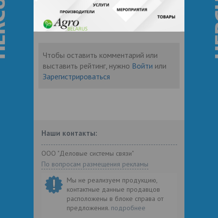
Отзывы
Чтобы оставить комментарий или
выставить рейтинг, нужно
Войти
или
Зарегистрироваться
Наши контакты:
ООО "Деловые системы связи"
По вопросам размещения рекламы
Мы не реализуем продукцию,
контактные данные продавцов
расположены в блоке справа от
предложения.
подробнее