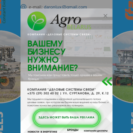
e-mail:
daronlux@gmail.com
Молдова, , , mun. Chisinau,str. Varnita
14/1
О нас
Отзывы
Еще
О компании
Фабрика по производству печений “Daron-
Lux” SRL действует на рынке с 2001.
Фабрика оснащена современным
промышленным оборудованием и имеет
возможность производства3 тонн
печений в час. Мы реализуем свою
продукцию на территории Республики
Молдова и в странах Евросоюза.