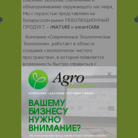
облагораживанию окружающего нас мира,
Мы с гордостью представляем на
Беларусском рынке РЕВОЛЮЦИОННЫЙ
ПРОДУКТ –
rNATURE
и
smartCARA
Компания «Современные Экологические
Технологии», работает в области
создания «экологически чистого
пространства», в котором появляется
возможность быстро справиться с
растущими объемами отходов и в тоже
время сократить чрезмерное потребление
воды и снизить объем выброса углерода.
Головная компания-производитель SET
(Масдар-Сити, ОАЭ) - является ведущей
компанией, занимающейся разработкой
передовой технологии,
специализирующейся на сокращении
органических отходов в
непосредственном месте их образования.