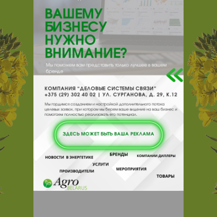
211801, , , , Глубокский р-н,
агрогородок Марцебылино
Отзывы
Еще
Отзывы
Чтобы оставить комментарий или
выставить рейтинг, нужно
Войти
или
Зарегистрироваться