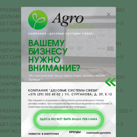
PREPARE COMPANY SORT = 280013 10-Я РОТА КАФЕ ЗАО
ДОЛЬМЕН time = 0
GET COMPANY GOODS FOR CALC SORT = 280013 time = 0
SKIP NO GOODS = 280013
PREPARE COMPANY SORT = 280015 ХIХ ВЕК РЕСТОРАН
ЧДТУП НАГОРНЫЙ ПОСАД time = 0
GET COMPANY GOODS FOR CALC SORT = 280015 time = 0
SKIP NO GOODS = 280015
PREPARE COMPANY SORT = 280017 101 ЭТАЖ КАФЕ ООО
ЭЛАРИО time = 0
GET COMPANY GOODS FOR CALC SORT = 280017 time = 0
SKIP NO GOODS = 280017
PREPARE COMPANY SORT = 280019 У ПАНТУСА КАФЕ ОДО У
ПАНТУСА time = 0
GET COMPANY GOODS FOR CALC SORT = 280019 time = 0
SKIP NO GOODS = 280019