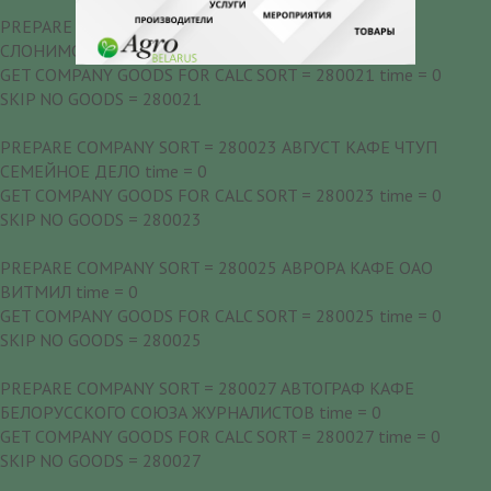
PREPARE COMPANY SORT = 280021 ЁЛОЧКА КАФЕ
СЛОНИМСКОГО РАЙПО time = 0
GET COMPANY GOODS FOR CALC SORT = 280021 time = 0
SKIP NO GOODS = 280021
PREPARE COMPANY SORT = 280023 АВГУСТ КАФЕ ЧТУП
СЕМЕЙНОЕ ДЕЛО time = 0
GET COMPANY GOODS FOR CALC SORT = 280023 time = 0
SKIP NO GOODS = 280023
PREPARE COMPANY SORT = 280025 АВРОРА КАФЕ ОАО
ВИТМИЛ time = 0
GET COMPANY GOODS FOR CALC SORT = 280025 time = 0
SKIP NO GOODS = 280025
PREPARE COMPANY SORT = 280027 АВТОГРАФ КАФЕ
БЕЛОРУССКОГО СОЮЗА ЖУРНАЛИСТОВ time = 0
GET COMPANY GOODS FOR CALC SORT = 280027 time = 0
SKIP NO GOODS = 280027