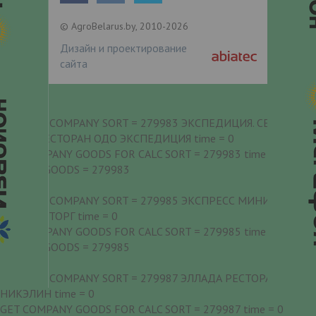
© AgroBelarus.by, 2010-2026
Дизайн и проектирование
сайта
PREPARE COMPANY SORT = 279983 ЭКСПЕДИЦИЯ. СЕВЕРНАЯ
КУХНЯ РЕСТОРАН ОДО ЭКСПЕДИЦИЯ time = 0
GET COMPANY GOODS FOR CALC SORT = 279983 time = 0
SKIP NO GOODS = 279983
PREPARE COMPANY SORT = 279985 ЭКСПРЕСС МИНИ-КАФЕ
ООО ЛИНТОРГ time = 0
GET COMPANY GOODS FOR CALC SORT = 279985 time = 0
SKIP NO GOODS = 279985
PREPARE COMPANY SORT = 279987 ЭЛЛАДА РЕСТОРАН ООО
НИКЭЛИН time = 0
GET COMPANY GOODS FOR CALC SORT = 279987 time = 0