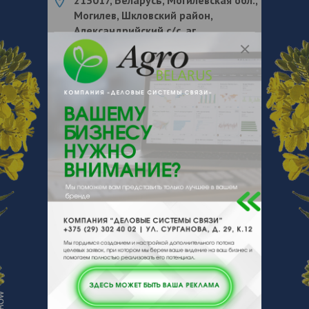
Могилев, Шкловский район,
Александрийский с/с, аг.
Александрия, ул. Оршанская, 6
О нас
Отзывы
Еще
О компании
Сфера деятельности ОАО
«Александрийское» – выращивание
зерновых культур и переработка их на
корм животным в цеху по производству
сухих кормов; выращивание свиней, птицы
и производство мяса и мясных продуктов
в убойном и колбасном цехах;
выращивание крупного рогатого скота и
производство молока, производство
яблок; разведение рыбы в собственном