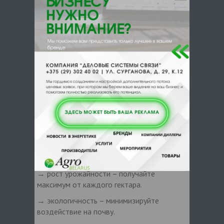
основе данных анализа почвы:
→ «Внести столько, сколько нужно» — ни
грамма лишнего!
→ конкретные рекомендации по
повышению плодородия и снижению
затрат.
Результат для Вас:
→ сокращение расходов на удобрения до
30% – платите только за необходимое!
→ улучшение качества продукции (белок,
клейковина, лежкость)
→ рост урожайности – получайте
максимум от каждого гектара.
→ экологичность – минимизируйте
воздействие на почву.