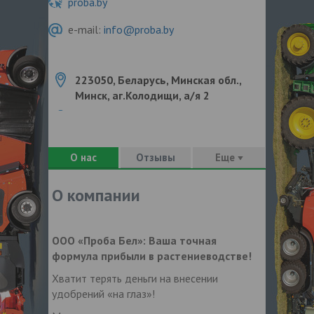
proba.by
e-mail:
info@proba.by
223050, Беларусь, Минская обл.,
Минск, аг.Колодищи, а/я 2
О нас
Отзывы
Еще
О компании
ООО «Проба Бел»:
Ваша точная
формула прибыли в растениеводстве!
Хватит терять деньги на внесении
удобрений «на глаз»!