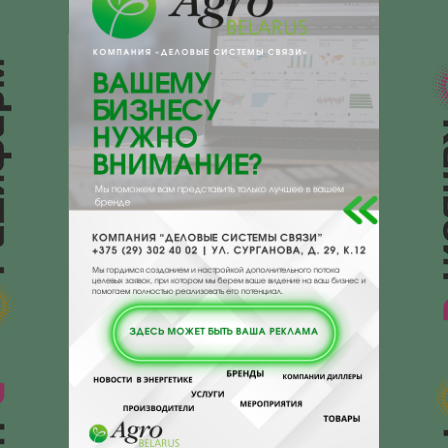
+ 375
Показать телефоны
e-mail:
a:2:{s:5:"VALUE";a:0:
{}s:11:"DESCRIPTION";a:0:{}}
231337, , , , г.Ивье, Гродненской обл.,
пл.Комсомольская, 1
Отзывы
Еще
Отзывы
Чтобы оставить комментарий или