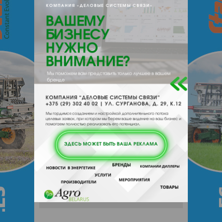
e-mail:
a:2:{s:5:"VALUE";a:0:
{}s:11:"DESCRIPTION";a:0:{}}
231712, , , , Гродненский р-н, д Бояры
Отзывы
Еще
Отзывы
Чтобы оставить комментарий или
выставить рейтинг, нужно
Войти
или
Зарегистрироваться