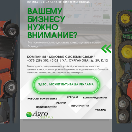
{}s:11:"DESCRIPTION";a:0:{}}
247760, , , , Мозырь, пер 1-й
Березовый 3
Отзывы
Еще
Отзывы
Чтобы оставить комментарий или
выставить рейтинг, нужно
Войти
или
Зарегистрироваться