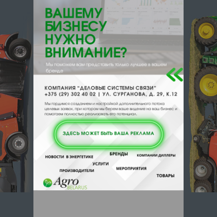
{}s:11:"DESCRIPTION";a:0:{}}
211030, , , , Орша, Мира 63
Отзывы
Еще
Отзывы
Чтобы оставить комментарий или
выставить рейтинг, нужно
Войти
или
Зарегистрироваться