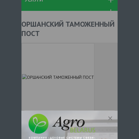
ОРШАНСКИЙ ТАМОЖЕННЫЙ
ПОСТ
+ 375
Показать телефоны
e-mail:
a:2:{s:5:"VALUE";a:0: