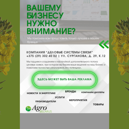
{}s:11:"DESCRIPTION";a:0:{}}
222511, , , , Борисов, ж/д ст Борисов
Отзывы
Еще
Отзывы
Чтобы оставить комментарий или
выставить рейтинг, нужно
Войти
или
Зарегистрироваться