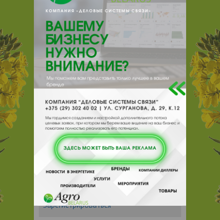
e-mail:
a:2:{s:5:"VALUE";a:0:
{}s:11:"DESCRIPTION";a:0:{}}
224024, , , , Брест,
Красногвардейская 148
Отзывы
Еще
Отзывы
Чтобы оставить комментарий или
выставить рейтинг, нужно
Войти
или
Зарегистрироваться