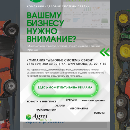
e-mail:
a:2:{s:5:"VALUE";a:0:
{}s:11:"DESCRIPTION";a:0:{}}
224000, , , , Брест, ж/д ст Брест-
Северный
Отзывы
Еще
Отзывы
Чтобы оставить комментарий или
выставить рейтинг, нужно
Войти
или
Зарегистрироваться