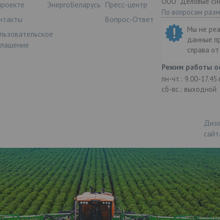
ООО "Деловые си
проекте
ЭнергоБеларусь
Пресс-центр
По вопросам раз
нтакты
Вопрос-Ответ
Мы не ре
льзовательское
данные п
глашение
справа о
Режим работы о
пн-чт.: 9.00-17.45
сб-вс.: выходной
Диза
сайт