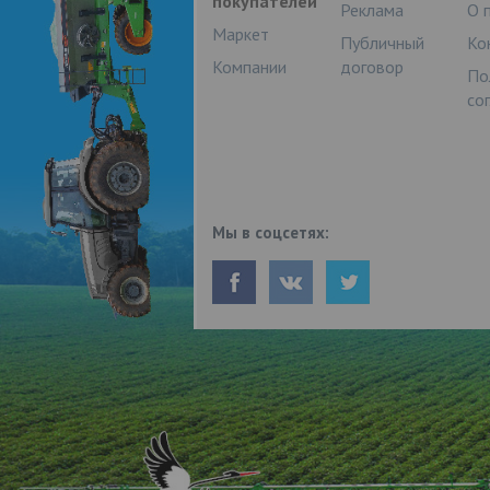
покупателей
Реклама
О 
Маркет
Публичный
Ко
Компании
договор
По
со
Мы в соцсетях: