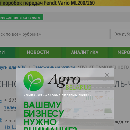
змещение в каталоге
Все руб
ИИ
НОВОСТИ
АНАЛИТИКА
МЕРО
уги для АПК
/
Таможенные услуги
/
ПУНКТ ТАМОЖЕННОГО
ЕННОГО ОФОРМЛЕНИЯ ГОМЕЛЬ
+ 375
Показать
телефоны
e-mail:
a:2:{s:5:"VALUE";a:0:
246017, , , , Гомель, ж/д с
{}s:11:"DESCRIPTION";a:0:{}}