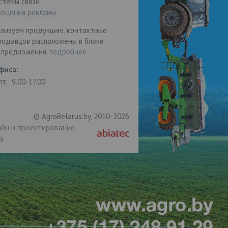
стемы связи"
мещения рекламы
ализуем продукцию, контактные
родавцов расположены в блоке
т предложения.
подробнее
фиса:
пт.: 9.00-17.00
© AgroBelarus.by, 2010-2026
йн и проектирование
а