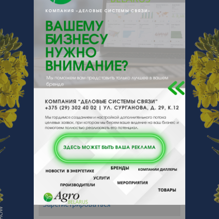
e-mail:
a:2:{s:5:"VALUE";a:0:
{}s:11:"DESCRIPTION";a:0:{}}
231105, , , , Ошмянский р-н, д
Муравьевка
Отзывы
Еще
Отзывы
Чтобы оставить комментарий или
выставить рейтинг, нужно
Войти
или
Зарегистрироваться