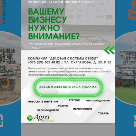
{}s:11:"DESCRIPTION";a:0:{}}
231217, , , , Островецкий р-н, д
Котловка
Отзывы
Еще
Отзывы
Чтобы оставить комментарий или
выставить рейтинг, нужно
Войти
или
Зарегистрироваться