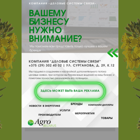
e-mail:
a:2:{s:5:"VALUE";a:0:
{}s:11:"DESCRIPTION";a:0:{}}
211440, , , , Новополоцк, ОАО Нафтан
Отзывы
Еще
Отзывы
Чтобы оставить комментарий или
выставить рейтинг, нужно
Войти
или
Зарегистрироваться