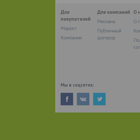
Для
Для компаний
О 
покупателей
Реклама
О 
Маркет
Публичный
Ко
Компании
договор
По
со
Мы в соцсетях: