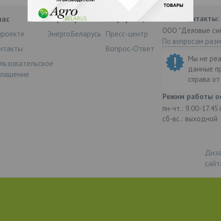
нас
Партнеры
Информация
Наши контакты:
ООО "Деловые си
проекте
ЭнергоБеларусь
Пресс-центр
По вопросам раз
нтакты
Вопрос-Ответ
Мы не ре
льзовательское
данные п
глашение
справа о
Режим работы о
пн-чт.: 9.00-17.45
сб-вс.: выходной
Диза
сайт