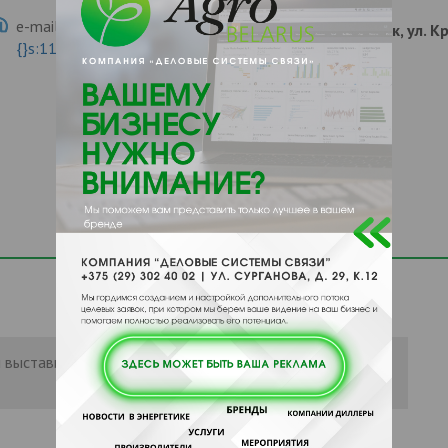
e-mail:
a:2:{s:5:"VALUE";a:0:
220029, , , , г. Минск, ул. 
{}s:11:"DESCRIPTION";a:0:{}}
 выставить рейтинг, нужно
Войти
или