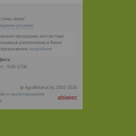
стемы связи"
мещения рекламы
ализуем продукцию, контактные
родавцов расположены в блоке
т предложения.
подробнее
фиса:
пт.: 9.00-17.00
© AgroBelarus.by, 2010-2026
йн и проектирование
а