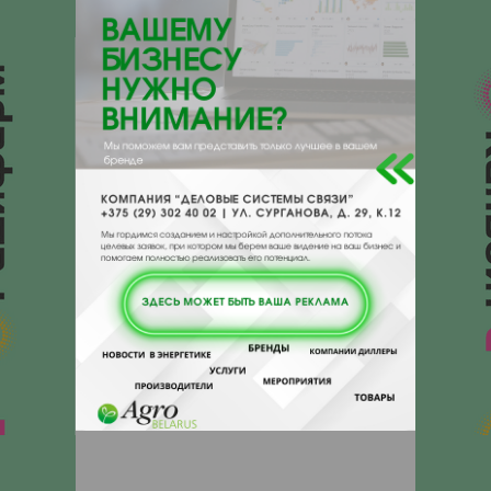
{}s:11:"DESCRIPTION";a:0:{}}
225710, , , , Пинск, Чуклая 1
Отзывы
Еще
Отзывы
Чтобы оставить комментарий или
выставить рейтинг, нужно
Войти
или
Зарегистрироваться