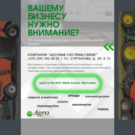
{}s:11:"DESCRIPTION";a:0:{}}
211400, , , , Полоцк, ж/д ст Полоцк
Отзывы
Еще
Отзывы
Чтобы оставить комментарий или
выставить рейтинг, нужно
Войти
или
Зарегистрироваться