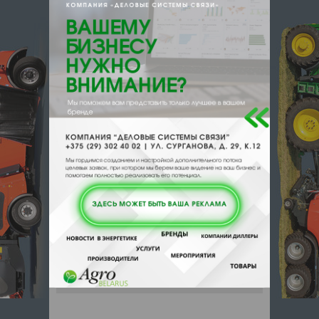
{}s:11:"DESCRIPTION";a:0:{}}
231742, , , , Гродненский р-н, д
Чернуха
Отзывы
Еще
Отзывы
Чтобы оставить комментарий или
выставить рейтинг, нужно
Войти
или
Зарегистрироваться