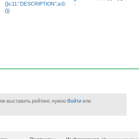
{}s:11:"DESCRIPTION";a:0:
{}}
ли выставить рейтинг, нужно
Войти
или