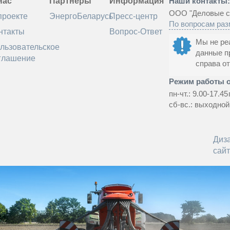
нас
Партнеры
Информация
Наши контакты
ООО "Деловые с
проекте
ЭнергоБеларусь
Пресс-центр
По вопросам ра
нтакты
Вопрос-Ответ
Мы не ре
льзовательское
данные п
глашение
справа о
Режим работы 
пн-чт.: 9.00-17.45
сб-вс.: выходной
Диз
сай