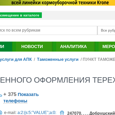
азмещение в каталоге
Все руб
ИИ
НОВОСТИ
АНАЛИТИКА
МЕРО
услуги для АПК
/
Таможенные услуги
/
ПУНКТ ТАМОЖ
ЖЕННОГО ОФОРМЛЕНИЯ ТЕРЕ
+ 375
Показать
телефоны
e-mail:
a:2:{s:5:"VALUE";a:0:
247070, , , , Добрушский