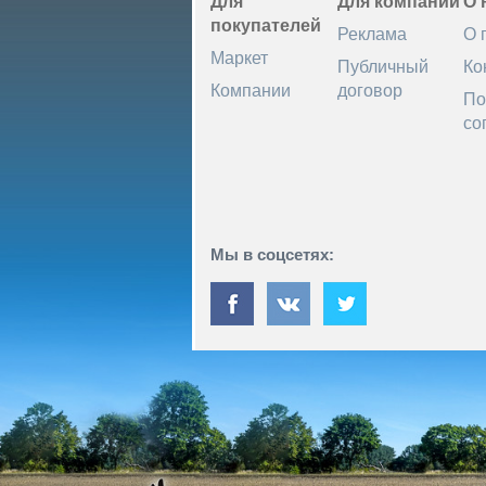
Для
Для компаний
О 
покупателей
Реклама
О 
Маркет
Публичный
Ко
Компании
договор
По
со
Мы в соцсетях: