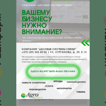
e-mail:
a:2:{s:5:"VALUE";a:0:
{}s:11:"DESCRIPTION";a:0:{}}
224030, , , , Брест, Варшавское шоссе
1
Отзывы
Еще
Отзывы
Чтобы оставить комментарий или
выставить рейтинг, нужно
Войти
или
Зарегистрироваться