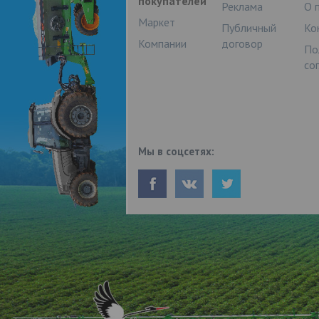
покупателей
Реклама
О 
Маркет
Публичный
Ко
Компании
договор
По
со
Мы в соцсетях: