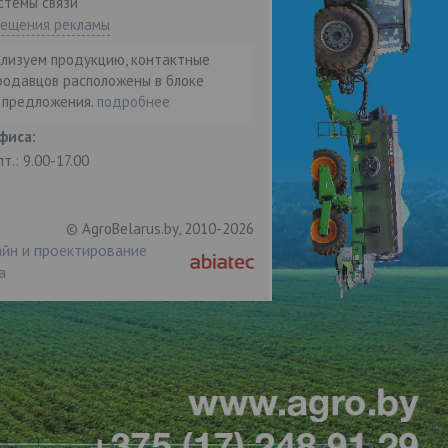
стемы связи"
мещения рекламы
ализуем продукцию, контактные
родавцов расположены в блоке
т предложения.
подробнее
фиса:
пт.: 9.00-17.00
© AgroBelarus.by, 2010-2026
йн и проектирование
а