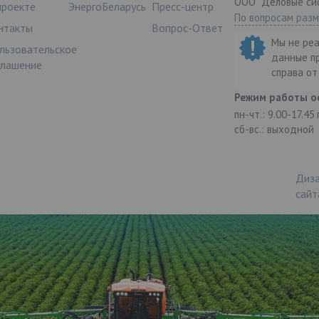
ООО "Деловые си
проекте
ЭнергоБеларусь
Пресс-центр
По вопросам раз
нтакты
Вопрос-Ответ
Мы не ре
льзовательское
данные п
глашение
справа о
Режим работы о
пн-чт.: 9.00-17.45
сб-вс.: выходной
Диза
сайт