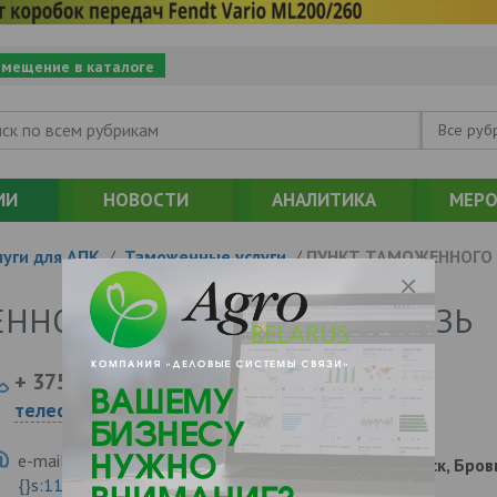
змещение в каталоге
Все руб
ИИ
НОВОСТИ
АНАЛИТИКА
МЕРО
уги для АПК
/
Таможенные услуги
/
ПУНКТ ТАМОЖЕННОГО
ЕННОГО ОФОРМЛЕНИЯ ВИТЯЗЬ
+ 375
Показать
телефоны
e-mail:
a:2:{s:5:"VALUE";a:0:
210038, , , , Витебск, Бро
{}s:11:"DESCRIPTION";a:0:{}}