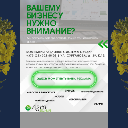
{}s:11:"DESCRIPTION";a:0:{}}
220137, , , , Минск, Холмогорская 57
Отзывы
Еще
Отзывы
Чтобы оставить комментарий или
выставить рейтинг, нужно
Войти
или
Зарегистрироваться