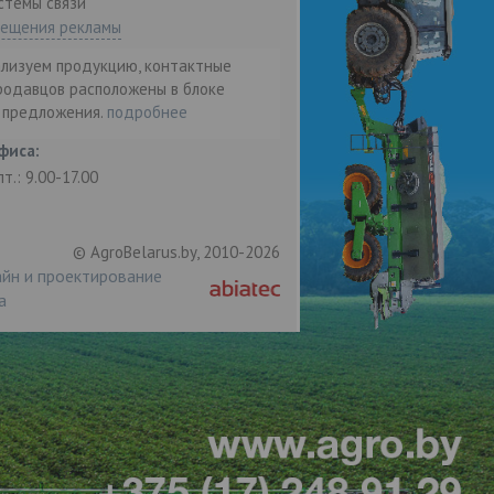
стемы связи"
мещения рекламы
ализуем продукцию, контактные
родавцов расположены в блоке
т предложения.
подробнее
фиса:
пт.: 9.00-17.00
© AgroBelarus.by, 2010-2026
йн и проектирование
а