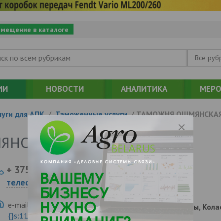
змещение в каталоге
Все руб
ИИ
НОВОСТИ
АНАЛИТИКА
МЕРО
уги для АПК
/
Таможенные услуги
/
ТАМОЖНЯ ОШМЯНСКА
ЯНСКАЯ
+ 375
Показать
телефоны
e-mail:
a:2:{s:5:"VALUE";a:0:
231100, , , , Ошмяны, Кола
{}s:11:"DESCRIPTION";a:0:{}}