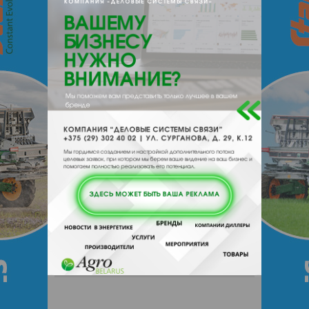
e-mail:
rusorus@yandex.ru
220007, , , , Минск, Володько 6 пом 9
каб 2
Отзывы
Еще
Отзывы
Чтобы оставить комментарий или
выставить рейтинг, нужно
Войти
или
Зарегистрироваться