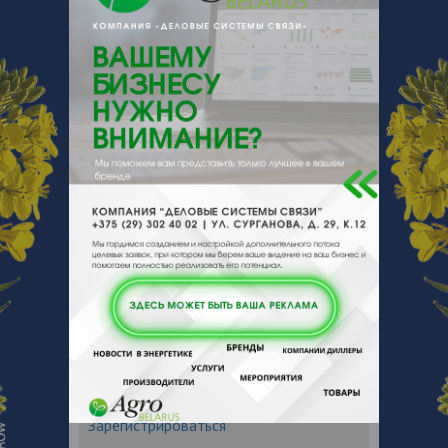
+ 375
Показать телефоны
e-mail:
a:2:{s:5:"VALUE";a:0:
{}s:11:"DESCRIPTION";a:0:{}}
225710, , , , Пинск, Полесская 5а
Отзывы
Еще
Отзывы
Чтобы оставить комментарий или
выставить рейтинг, нужно
Войти
или
Зарегистрироваться