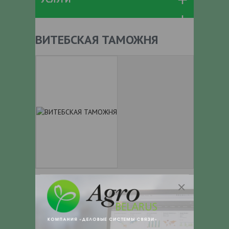
ВИТЕБСКАЯ ТАМОЖНЯ
+ 375
Показать телефоны
e-mail:
a:2:{s:5:"VALUE";a:0:
{}s:11:"DESCRIPTION";a:0:{}}