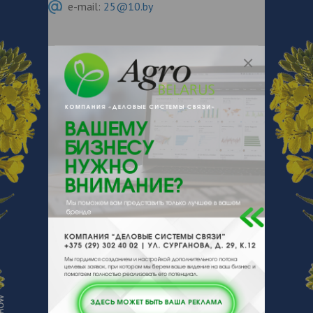
e-mail:
25@10.by
Беларусь, Минская обл., Минск, ул.
Машиностроителей, 29, пом. 17
О нас
Отзывы
Еще
О компании
«Гутер Кауф» – лидер среди интернет-
магазинов по продаже станков и
электроинструмента в Беларуси. Товарный
ассортимент магазина превышает 3.000
наименований различной продукции:
деревообрабатывающие станки, станки по
металлу, электроинструмент, сварочное
оборудование, садовая техника, тепловое