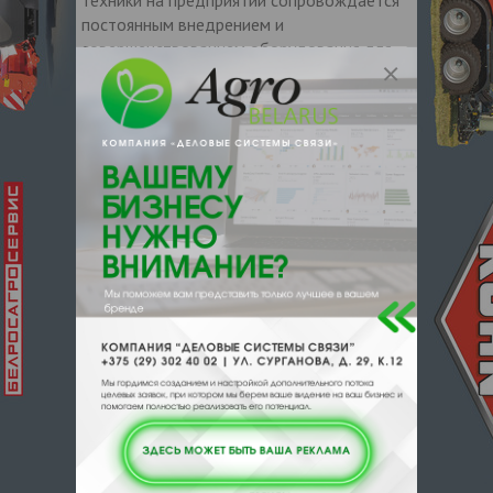
постоянным внедрением и
совершенствованием оборудования для
точного земледелия включая системы
навигации, компьютеры для садовых и
полевых опрыскивателей и
почвопробники. Агроцентр «СелАгро» так
же занимается продажей всего
необходимого перечня комплектующих
(ссылка на раздел Комплектующие) и
запасных частей к продукции
собственного производства,
осуществляет доставку собственного
груза до конечного потребителя, а также
оказывает транспортные услуги для
сторонних организаций.
Как результат всех стараний и заслуг,
компания получила премию «Лауреат
года» на конкурсе «Лучший
предприниматель 2009 года»,