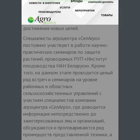
проводимом Мингорисполкомом, что, в
свою очередь, стало не только мощным
толчком продвижения компании на рынок,
но и прекрасной возможностью
достижения новых целей.
Специалисты агроцентра «СелАгро»
постоянно участвуют в работе научно-
практических семинаров по защите
растений, проводимых РУП «Институт
плодоводства НАН Беларуси». Кроме
того, на данном этапе проводится целый
ряд встреч и семинаров на уровне
районных и областных
cельскохозяйственных управлений с
участием специалистов компании
агроцентра «СелАгро», где доводится
информация непосредственно до
заинтересованных лиц и организаций,
обсуждаются и проговариваются ряд
преимуществ представленной техники, а