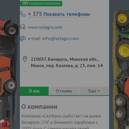
589
товаров компании
+ 375
Показать телефоны
www.selagro.com
e-mail:
info@selagro.com
220037, Беларусь, Минская обл.,
Минск, пер. Козлова, д. 25, пом. 14
О нас
Отзывы
Еще
О компании
Компания «СелАгро» работает на рынке
Беларуси, СНГ и ближнего зарубежья с
2003 года. С самого начала своей