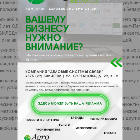
 а также многократно уменьшить энергопотребление без ухудше
пользоваться в программе Энергосбережение Республики Белару
льшой ассортимент светодиодных светильников как своего про
 лет ОДО «ГРАЙЗ» является дилером АО «ВИЛЕД» (г. Санкт-Пете
«ВИЛЕД» производит светодиодные светильники, включая свети
ые на автомагистралях и местах массового скопления людей.
жного освещения: консольные, торшерные, комбинированные с у
 сроки изготовить опоры для заказчика. Наши опоры освещения
ая достигается за счет применения покрытия методом горячег
ляем поставки оцинкованных опор наружного освещения, мачт, 
еративность в выполнении заказов, гибкий подход к каждому п
ет устойчивый спрос на выпускаемую продукцию.
ими клиентами стали такие крупные предприятия Беларуси, как
еские сети, РУП «Витебскэнерго», Барановичский авиаремонтны
 метизный завод, МАЗ, МЗКТ, Минский Метрополитен, Минское, 
руснефть, Дорожно строительные тресты № 5,3 и многие другие
нной, надежной, конкурентоспособной продукции. Мы готовы к 