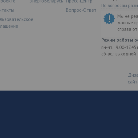
проекте
ЭнергоБеларусь
Пресс-центр
По вопросам раз
нтакты
Вопрос-Ответ
Мы не ре
льзовательское
данные п
глашение
справа о
Режим работы о
пн-чт.: 9.00-17.45
сб-вс.: выходной
Диза
сайт