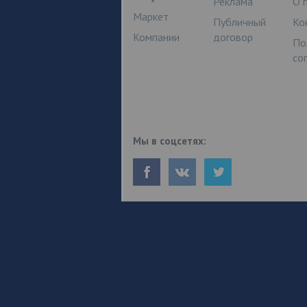
Реклама
О 
Маркет
Публичный
Ко
Компании
договор
По
со
Мы в соцсетях: