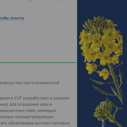
собы оплаты
оизводство светотехнической
рвым в СНГ разработало и освоило
ные) для освещения улиц и
минисцентных ламп, имеющих
тронных пускорегулирующих
ежать образования высоких пусковых