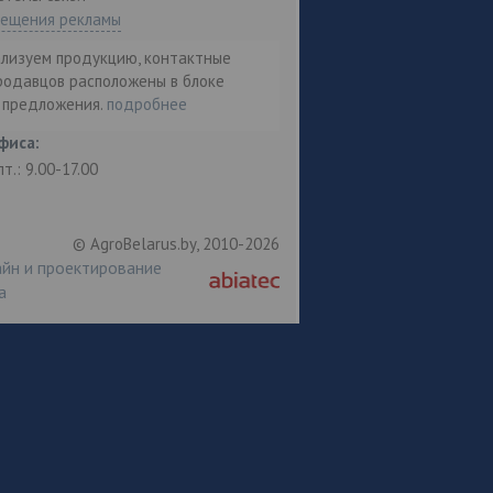
мещения рекламы
ализуем продукцию, контактные
родавцов расположены в блоке
т предложения.
подробнее
фиса:
пт.: 9.00-17.00
© AgroBelarus.by, 2010-2026
йн и проектирование
а