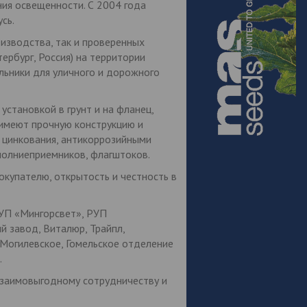
ния освещенности. С 2004 года
сь.
изводства, так и проверенных
рбург, Россия) на территории
льники для уличного и дорожного
становкой в грунт и на фланец,
 имеют прочную конструкцию и
о цинкования, антикоррозийными
молниеприемников, флагштоков.
окупателю, открытость и честность в
 УП «Мингорсвет», РУП
й завод, Виталюр, Трайпл,
Могилевское, Гомельское отделение
.
взаимовыгодному сотрудничеству и