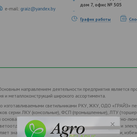
дом 7, офис № 505
e-mail:
graiz@yandex.by
График работы
Спо
Основным направлением деятельности предприятия является пр
ия и металлоконструкций широкого ассортимента.
нно изготавливаемыми светильниками РКУ, ЖКУ, ОДО «ГРАЙЗ» пе
ков серии ЛКУ (консольные), ФСП (промышленные), ЛТУ (торшер
я основана на использовании профессиональных компактно-лю
ветоотдачу, благоприятный спектр светового излучения и элек
ляет значительно снизить нагрузка на электрические сети, изб