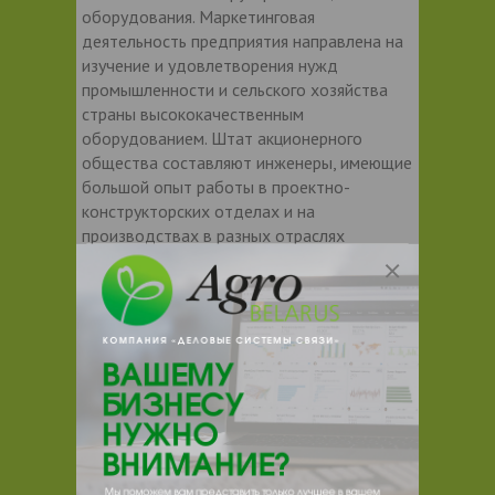
оборудования. Маркетинговая
деятельность предприятия направлена на
изучение и удовлетворения нужд
промышленности и сельского хозяйства
страны высококачественным
оборудованием. Штат акционерного
общества составляют инженеры, имеющие
большой опыт работы в проектно-
конструкторских отделах и на
производствах в разных отраслях
промышленности.
Сегодня ЗАО «Коммунэнерго» (ГК
«Белтепломашстрой»)
– это лидер
продаж насосного оборудования фирм
Grundfos, WILO. Крупнейший сервисный
центр, оборудованный поверочными
стендами, станками и приборами для
ремонта и диагностики насосов,
вентиляторов, трубопроводной арматуры
и др. Для оказания компетентной помощи