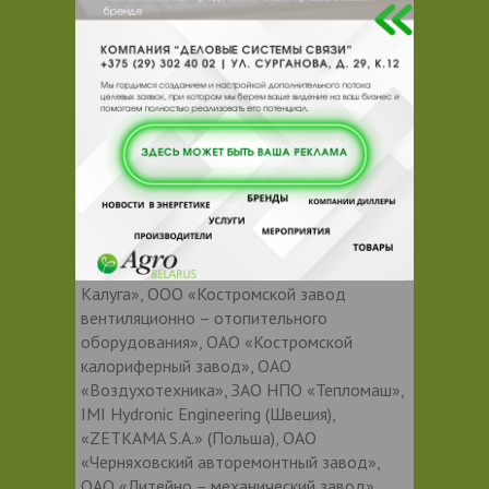
и консультации, наши ведущие инженеры
прошли обучение в Германии.
ЗАО «Коммунэнерго» (ГК
«Белтепломашстрой»)
является
официальным дилером Grundfos (Дания),
WILO (Германия), концерна KSB (Германия),
Pedrollo (Италия), Hydro-Vacuum (Польша),
Varem (Италия), АО «ГМС Ливгидромаш»,
ОАО «Завод Промбурвод», ТД «Джилекс»,
ОАО «Эна», «Пищевые насосы»,
«Systemair» (Швеция), ООО «Энергомаш-
Калуга», ООО «Костромской завод
вентиляционно – отопительного
оборудования», ОАО «Костромской
калориферный завод», ОАО
«Воздухотехника», ЗАО НПО «Тепломаш»,
IMI Hydronic Engineering (Швеция),
«ZETKAMA S.A.» (Польша), ОАО
«Черняховский авторемонтный завод»,
ОАО «Литейно – механический завод»,