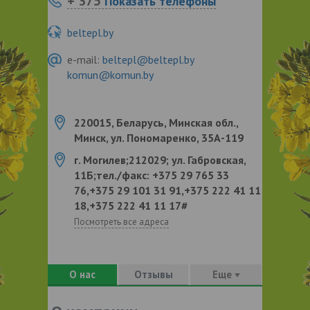
+ 375
Показать телефоны
beltepl.by
e-mail:
beltepl@beltepl.by
komun@komun.by
220015, Беларусь, Минская обл.,
Минск, ул. Пономаренко, 35А-119
г. Могилев;212029; ул. Габровская,
11Б;тел./факс: +375 29 765 33
76,+375 29 101 31 91,+375 222 41 11
18,+375 222 41 11 17#
Посмотреть все адреса
О нас
Отзывы
Еще