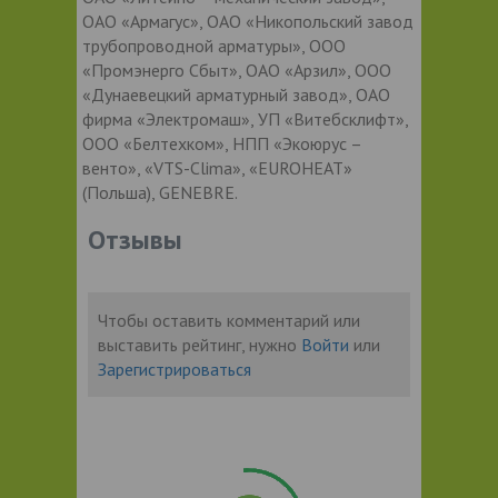
ОАО «Армагус», ОАО «Никопольский завод
трубопроводной арматуры», ООО
«Промэнерго Сбыт», ОАО «Арзил», ООО
«Дунаевецкий арматурный завод», ОАО
фирма «Электромаш», УП «Витебсклифт»,
ООО «Белтехком», НПП «Экоюрус –
венто», «VTS-Clima», «EUROHEAT»
(Польша), GENEBRE.
Отзывы
Чтобы оставить комментарий или
выставить рейтинг, нужно
Войти
или
Зарегистрироваться