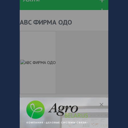
ABC ФИРМА ОДО
+ 375
Показать телефоны
e-mail:
a:2:{s:5:"VALUE";a:0:
{}s:11:"DESCRIPTION";a:0:{}}