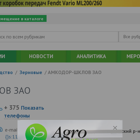
змещение в каталоге
Все руб
ИИ
НОВОСТИ
АНАЛИТИКА
МЕРО
дство
/
Зерновые
/
АМКОДОР-ШКЛОВ ЗАО
ОВ ЗАО
+ 375
Показать
телефоны
e-mail:
a:2:{s:5:"VALUE";a:0:
213012, , , , Шкловский 
{}s:11:"DESCRIPTION";a:0:{}}