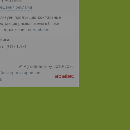
стемы связи"
мещения рекламы
ализуем продукцию, контактные
родавцов расположены в блоке
т предложения.
подробнее
фиса:
пт.: 9.00-17.00
© AgroBelarus.by, 2010-2026
йн и проектирование
а