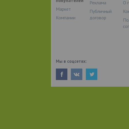
покупателей
Реклама
О 
Маркет
Публичный
Ко
Компании
договор
По
со
Мы в соцсетях: