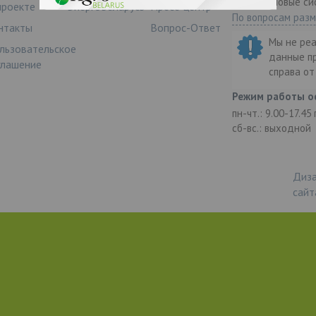
ООО "Деловые си
проекте
ЭнергоБеларусь
Пресс-центр
По вопросам раз
нтакты
Вопрос-Ответ
Мы не ре
льзовательское
данные п
глашение
справа о
Режим работы о
пн-чт.: 9.00-17.45
сб-вс.: выходной
Диза
сайт