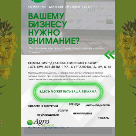
e-mail:
a:2:{s:5:"VALUE";a:0:
{}s:11:"DESCRIPTION";a:0:{}}
211228, , , , д.Ковали, Лиозненского р-
на Витебской обл.
Отзывы
Еще
Отзывы
Чтобы оставить комментарий или
выставить рейтинг, нужно
Войти
или
Зарегистрироваться