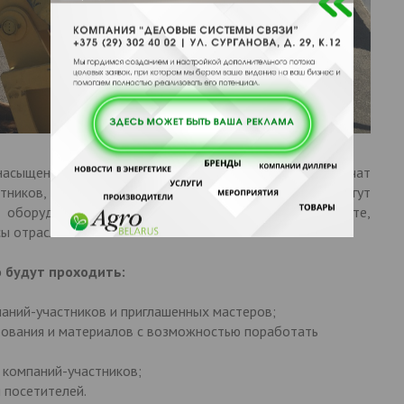
 насыщенную
ДЕЛОВУЮ ПРОГРАММУ
. Посетители получат
ников, бесплатные консультации специалистов; смогут
о оборудования, которое продемонстрируют в работе,
ы отрасли.
 будут проходить:
паний-участников и приглашенных мастеров;
ования и материалов с возможностью поработать
 компаний-участников;
 посетителей.