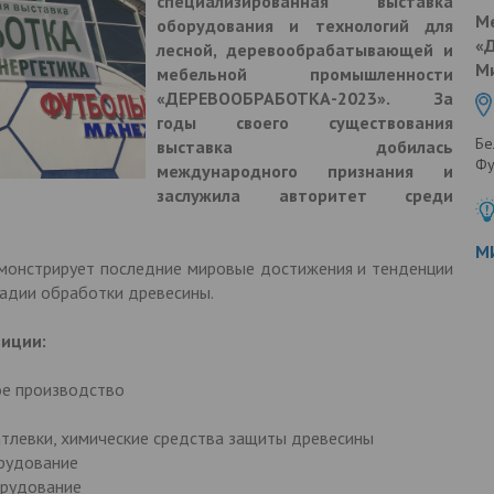
специализированная выставка
М
оборудования и технологий для
«
лесной, деревообрабатывающей и
Ми
мебельной промышленности
«ДЕРЕВООБРАБОТКА-2023». За
годы своего существования
Бе
выставка добилась
Фу
международного признания и
заслужила авторитет среди
М
монстрирует последние мировые достижения и тенденции
тадии обработки древесины.
иции:
е производство
атлевки, химические средства защиты древесины
рудование
орудование