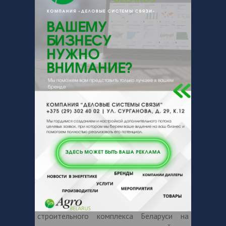
15.00. Семинар «Новые разработки в
строительстве. Новинки выставки 2023»
28 сентября
10.00. Круглый стол «Проблемные
вопросы интеграции белорусского и
российского строительного комплекса»
10.00. Международный форум
«Построение единой системы управления
процессами предприятия»
14.00. Лекторий «Деревянное
домостроение: все о строительстве и
эксплуатации деревянных домов»
15.00. Семинар «Механизация дорожно-
строительного комплекса Беларуси на